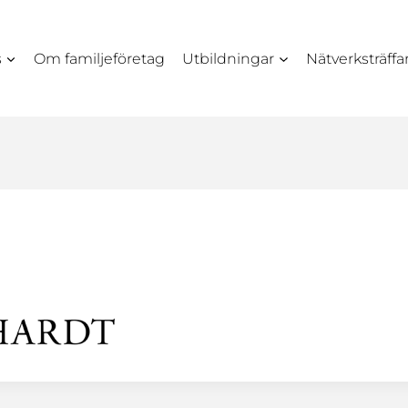
s
Om familjeföretag
Utbildningar
Nätverksträffa