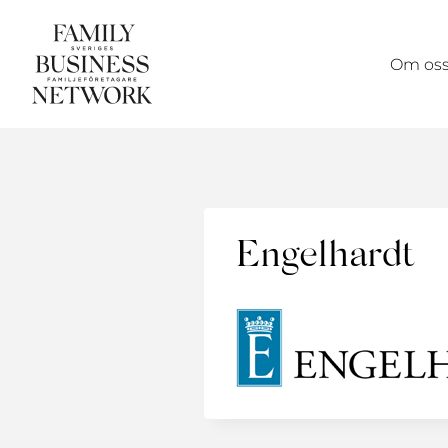
Skip
to
Om os
content
Engelhardt