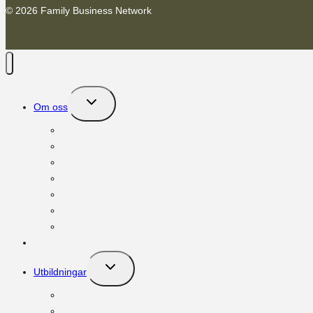
© 2026 Family Business Network
Toggle
Om oss
child
menu
Family Business Network
FBN International
Next Gen
Möt FBNs vd
Möt FBNs medlemmar
Vänner
Kontakt
Om familjeföretag
Toggle
Utbildningar
child
menu
Ägar:programmet
Governance:programmet