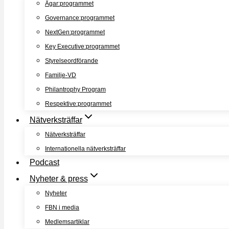
Ägar:programmet
Governance:programmet
NextGen:programmet
Key Executive:programmet
Styrelseordförande
Familje-VD
Philantrophy Program
Respektive:programmet
Nätverksträffar
Nätverksträffar
Internationella nätverksträffar
Podcast
Nyheter & press
Nyheter
FBN i media
Medlemsartiklar