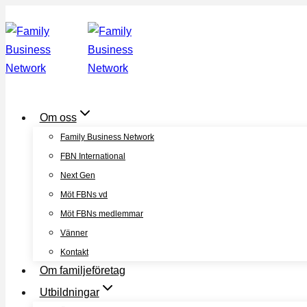
Skip
to
content
Om oss
Family Business Network
FBN International
Next Gen
Möt FBNs vd
Möt FBNs medlemmar
Vänner
Kontakt
Om familjeföretag
Utbildningar