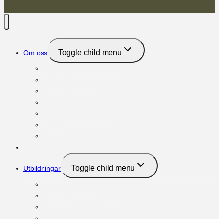
Toggle child menu
Om oss
Family Business Network
FBN International
Next Gen
Möt FBNs vd
Möt FBNs medlemmar
Vänner
Kontakt
Om familjeföretag
Toggle child menu
Utbildningar
Ägar:programmet
Governance:programmet
NextGen:programmet
Key Executive:programmet