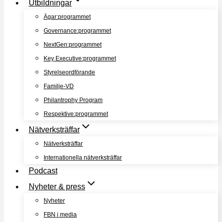
Utbildningar
Ägar:programmet
Governance:programmet
NextGen:programmet
Key Executive:programmet
Styrelseordförande
Familje-VD
Philantrophy Program
Respektive:programmet
Nätverksträffar
Nätverksträffar
Internationella nätverksträffar
Podcast
Nyheter & press
Nyheter
FBN i media