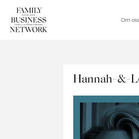
Skip
to
Om os
content
Hannah-&-L