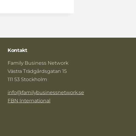
Kontakt
Family Business Network
Västra Trädgårdsgatan 15
111 53 Stockholm
info@familybusinessnetwork.se
FBN International