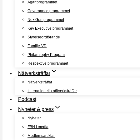
Ägar:programmet
Governance:programmet
NextGen:programmet
Key Executive:programmet
Styrelseordförande
Familje-VD
Philantrophy Program
Respektive:programmet
Nätverksträffar
Nätverksträffar
Internationella nätverksträffar
Podcast
Nyheter & press
Nyheter
FBN i media
Medlemsartiklar