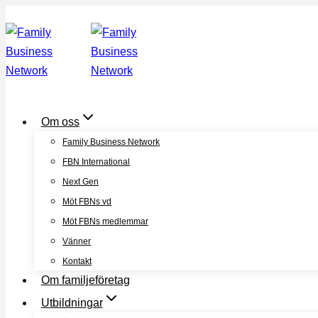
Skip
to
content
Om oss
Family Business Network
FBN International
Next Gen
Möt FBNs vd
Möt FBNs medlemmar
Vänner
Kontakt
Om familjeföretag
Utbildningar