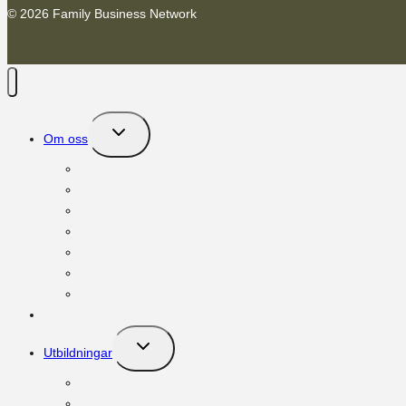
© 2026 Family Business Network
Toggle
Om oss
child
menu
Family Business Network
FBN International
Next Gen
Möt FBNs vd
Möt FBNs medlemmar
Vänner
Kontakt
Om familjeföretag
Toggle
Utbildningar
child
menu
Ägar:programmet
Governance:programmet