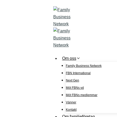
Skip
to
content
Om oss
Family Business Network
FBN International
Next Gen
Möt FBNs vd
Möt FBNs medlemmar
Vänner
Kontakt
Om familjeföretag