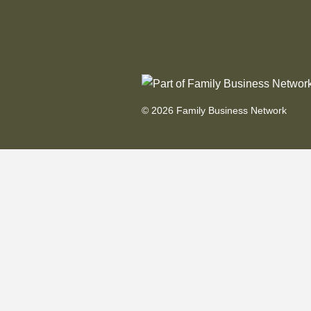
© 2026 Family Business Network
Toggle
Om oss
child
Family Business Network
menu
FBN International
Next Gen
Möt FBNs vd
Möt FBNs medlemmar
Vänner
Kontakt