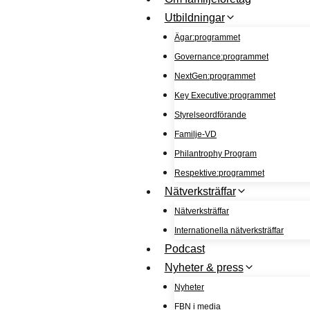
Utbildningar
Ägar:programmet
Governance:programmet
NextGen:programmet
Key Executive:programmet
Styrelseordförande
Familje-VD
Philantrophy Program
Respektive:programmet
Nätverksträffar
Nätverksträffar
Internationella nätverksträffar
Podcast
Nyheter & press
Nyheter
FBN i media