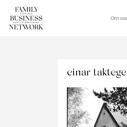
Skip
to
Om os
content
einar taktege