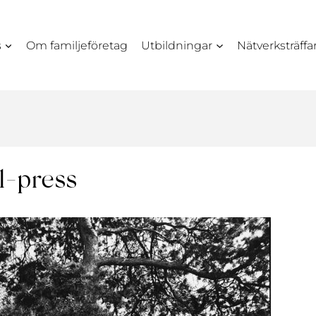
s
Om familjeföretag
Utbildningar
Nätverksträffa
l-press