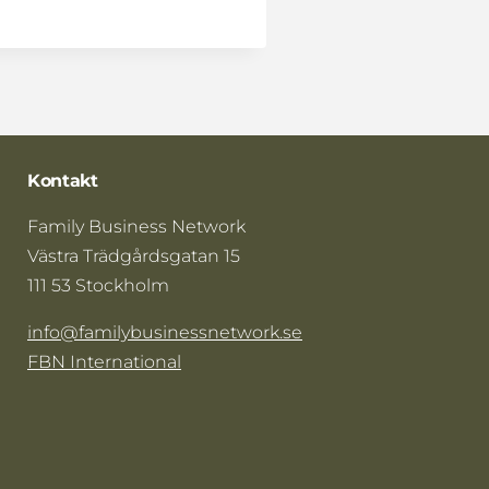
Kontakt
Family Business Network
Västra Trädgårdsgatan 15
111 53 Stockholm
info@familybusinessnetwork.se
FBN International