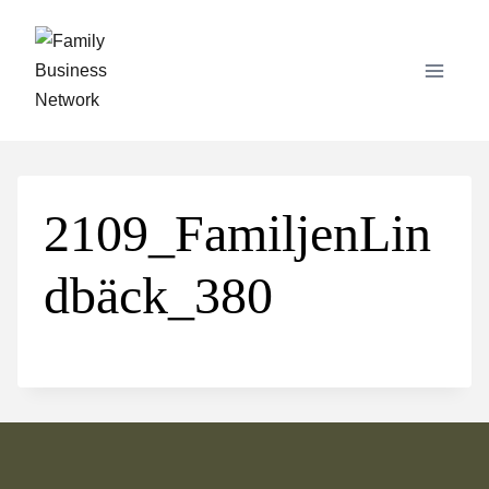
Skip
to
content
2109_FamiljenLin
dbäck_380