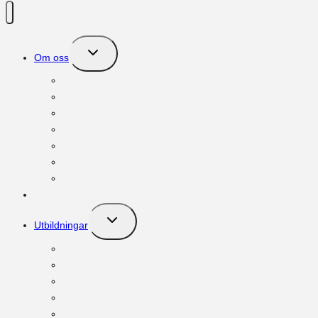
Toggle
Om oss
child
menu
Family Business Network
FBN International
Next Gen
Möt FBNs vd
Möt FBNs medlemmar
Vänner
Kontakt
Om familjeföretag
Toggle
Utbildningar
child
menu
Ägar:programmet
Governance:programmet
NextGen:programmet
Key Executive:programmet
Styrelseordförande