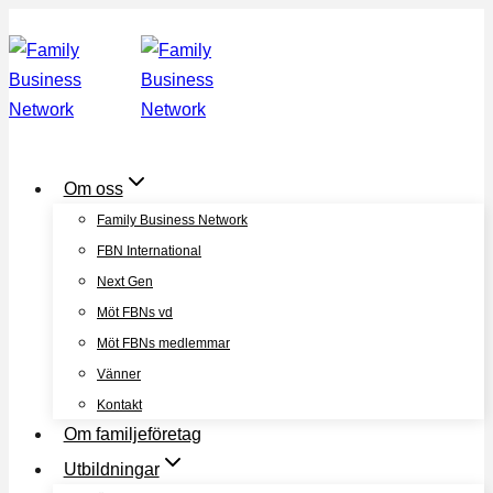
Skip
to
content
Om oss
Family Business Network
FBN International
Next Gen
Möt FBNs vd
Möt FBNs medlemmar
Vänner
Kontakt
Om familjeföretag
Utbildningar