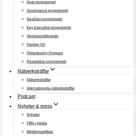
Ägar:programmet
Governance:programmet
NextGen:programmet
Key Executive:programmet
Styrelseordförande
Familje-VD
Philantrophy Program
Respektive:programmet
Nätverksträffar
Nätverksträffar
Internationella nätverksträffar
Podcast
Nyheter & press
Nyheter
FBN i media
Medlemsartiklar