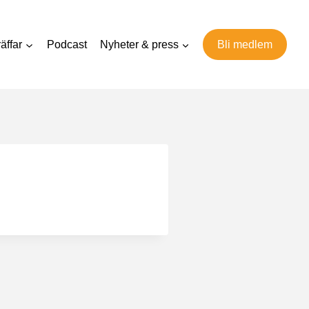
äffar
Podcast
Nyheter & press
Bli medlem