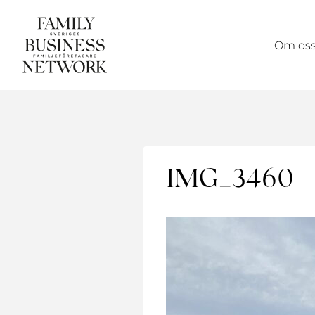
Skip
to
Om os
content
IMG_3460