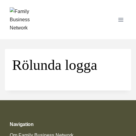
Skip
to
content
Rölunda logga
Navigation
Om Family Business Network