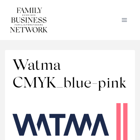
Skip
to
content
Watma
CMYK_blue-pink