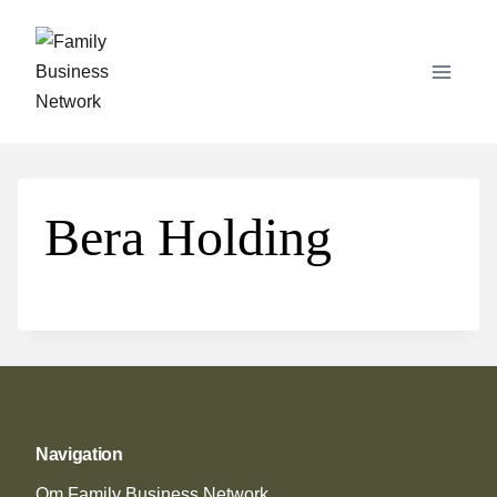
Skip
to
content
Bera Holding
Navigation
Om Family Business Network