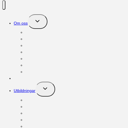
Toggle
Om oss
child
menu
Family Business Network
FBN International
Next Gen
Möt FBNs vd
Möt FBNs medlemmar
Vänner
Kontakt
Om familjeföretag
Toggle
Utbildningar
child
menu
Ägar:programmet
Governance:programmet
NextGen:programmet
Key Executive:programmet
Styrelseordförande