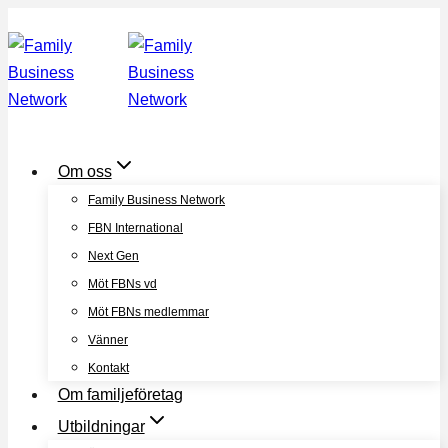
Skip
to
content
Om oss
Family Business Network
FBN International
Next Gen
Möt FBNs vd
Möt FBNs medlemmar
Vänner
Kontakt
Om familjeföretag
Utbildningar