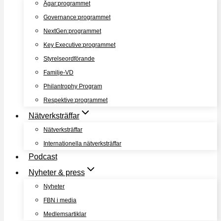
Ägar:programmet
Governance:programmet
NextGen:programmet
Key Executive:programmet
Styrelseordförande
Familje-VD
Philantrophy Program
Respektive:programmet
Nätverksträffar
Nätverksträffar
Internationella nätverksträffar
Podcast
Nyheter & press
Nyheter
FBN i media
Medlemsartiklar