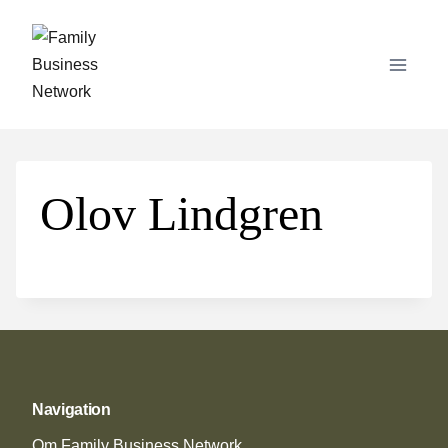
Skip
to
content
Olov Lindgren
Navigation
Om Family Business Network