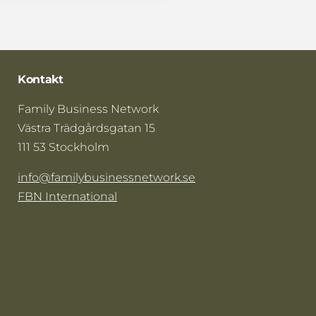
Kontakt
Family Business Network
Västra Trädgårdsgatan 15
111 53 Stockholm
info@familybusinessnetwork.se
FBN International