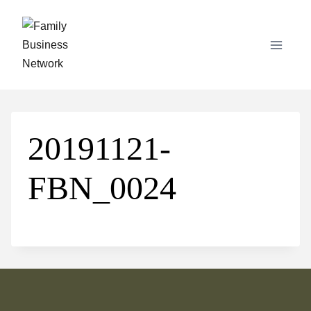
Skip
to
content
20191121-
FBN_0024