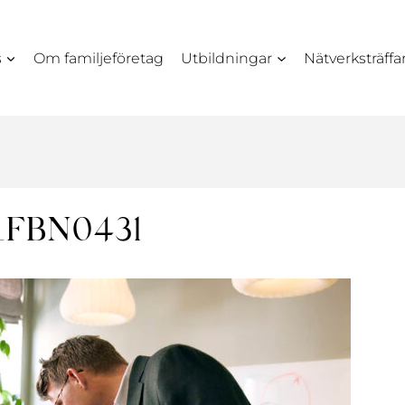
s
Om familjeföretag
Utbildningar
Nätverksträffa
_FBN0431