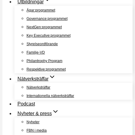
Utbildningar
Ägar:programmet
Governance:programmet
NextGen:programmet
Key Executive:programmet
Styrelseordförande
Familje-VD
Philantrophy Program
Respektive:programmet
Nätverksträffar
Nätverksträffar
Internationella nätverksträffar
Podcast
Nyheter & press
Nyheter
FBN i media