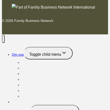
© 2026 Family Business Network
Toggle child menu
Om oss
Family Business Network
FBN International
Next Gen
Möt FBNs vd
Möt FBNs medlemmar
Vänner
Kontakt
Om familjeföretag