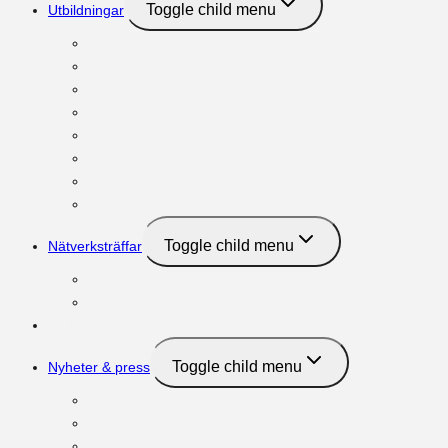
Toggle child menu
Utbildningar
Ägar:programmet
Governance:programmet
NextGen:programmet
Key Executive:programmet
Styrelseordförande
Familje-VD
Philantrophy Program
Respektive:programmet
Toggle child menu
Nätverksträffar
Nätverksträffar
Internationella nätverksträffar
Podcast
Toggle child menu
Nyheter & press
Nyheter
FBN i media
Medlemsartiklar