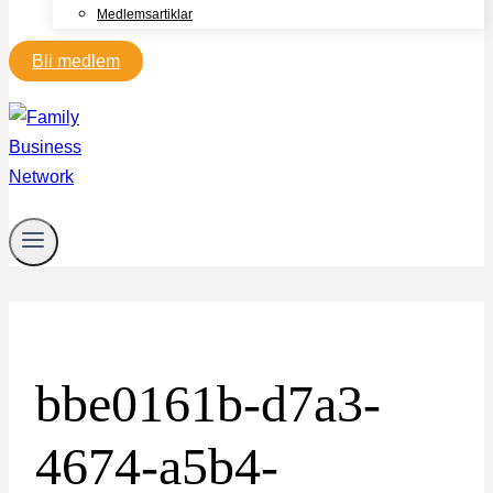
Medlemsartiklar
Bli medlem
bbe0161b-d7a3-
4674-a5b4-