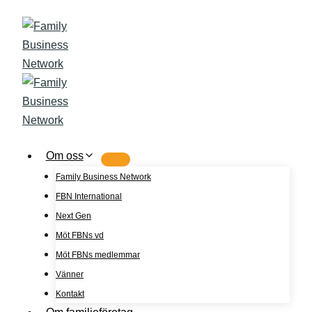
Skip
to
content
Om oss
Family Business Network
FBN International
Next Gen
Möt FBNs vd
Möt FBNs medlemmar
Vänner
Kontakt