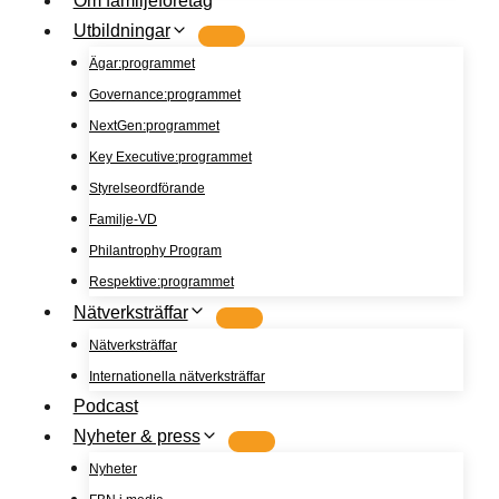
Om familjeföretag
Utbildningar
Ägar:programmet
Governance:programmet
NextGen:programmet
Key Executive:programmet
Styrelseordförande
Familje-VD
Philantrophy Program
Respektive:programmet
Nätverksträffar
Nätverksträffar
Internationella nätverksträffar
Podcast
Nyheter & press
Nyheter