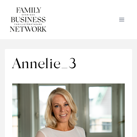
Skip
to
content
Annelie_3