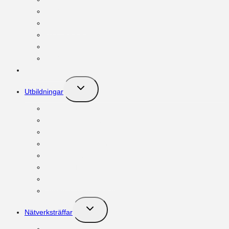
Next Gen
Möt FBNs vd
Möt FBNs medlemmar
Vänner
Kontakt
Om familjeföretag
Toggle
Utbildningar
child
menu
Ägar:programmet
Governance:programmet
NextGen:programmet
Key Executive:programmet
Styrelseordförande
Familje-VD
Philantrophy Program
Respektive:programmet
Toggle
Nätverksträffar
child
menu
Nätverksträffar