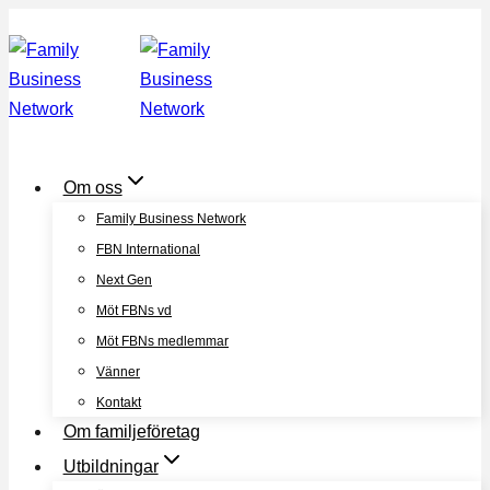
Skip
to
content
Om oss
Family Business Network
FBN International
Next Gen
Möt FBNs vd
Möt FBNs medlemmar
Vänner
Kontakt
Om familjeföretag
Utbildningar