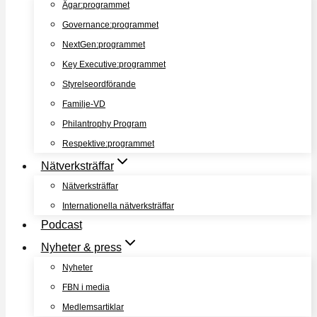
Ägar:programmet
Governance:programmet
NextGen:programmet
Key Executive:programmet
Styrelseordförande
Familje-VD
Philantrophy Program
Respektive:programmet
Nätverksträffar
Nätverksträffar
Internationella nätverksträffar
Podcast
Nyheter & press
Nyheter
FBN i media
Medlemsartiklar