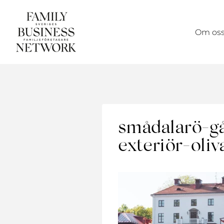
Skip
to
Om os
content
smådalarö-
exteriör-oliv