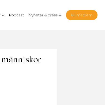
r
Podcast
Nyheter & press
Bli medlem
-människor-