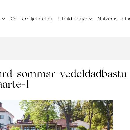
s
Om familjeföretag
Utbildningar
Nätverksträffa
gård-sommar-vedeldadbastu
aarte-1