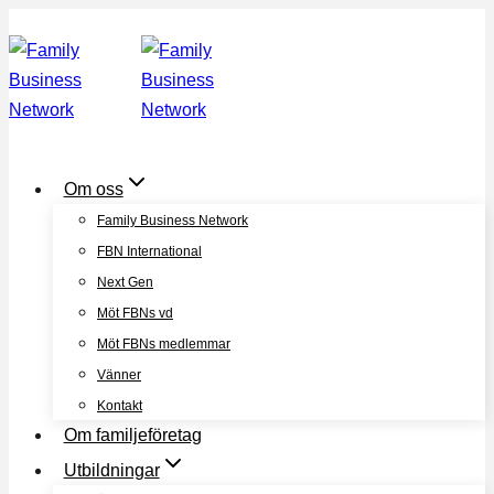
Skip
to
content
Om oss
Family Business Network
FBN International
Next Gen
Möt FBNs vd
Möt FBNs medlemmar
Vänner
Kontakt
Om familjeföretag
Utbildningar