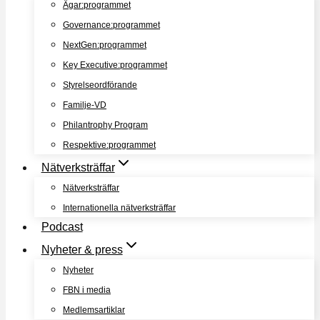
Ägar:programmet
Governance:programmet
NextGen:programmet
Key Executive:programmet
Styrelseordförande
Familje-VD
Philantrophy Program
Respektive:programmet
Nätverksträffar
Nätverksträffar
Internationella nätverksträffar
Podcast
Nyheter & press
Nyheter
FBN i media
Medlemsartiklar