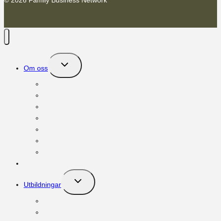
Toggle
Om oss
child
menu
Family Business Network
FBN International
Next Gen
Möt FBNs vd
Möt FBNs medlemmar
Vänner
Kontakt
Om familjeföretag
Toggle
Utbildningar
child
menu
Ägar:programmet
Governance:programmet