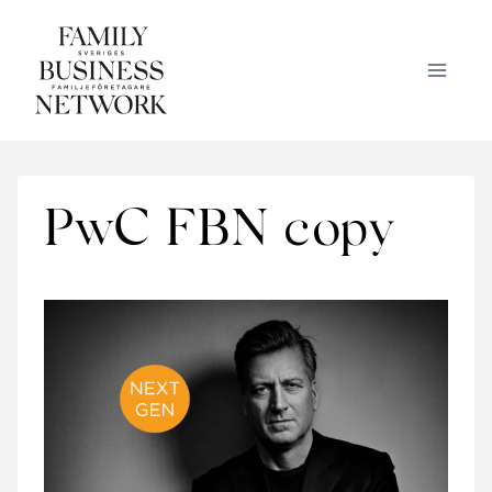
Skip
to
content
PwC FBN copy