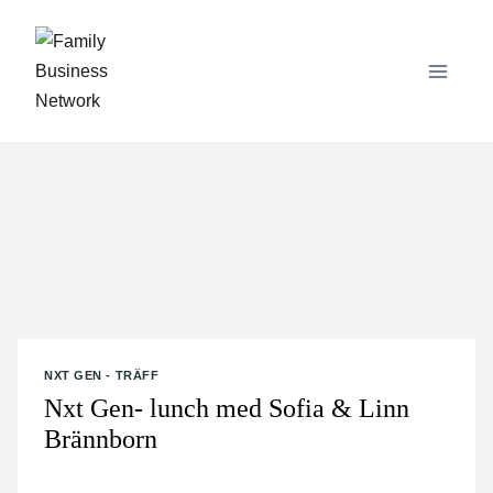
Skip
to
content
NXT GEN - TRÄFF
Nxt Gen- lunch med Sofia & Linn
Brännborn