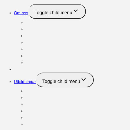
Toggle child menu
Om oss
Family Business Network
FBN International
Next Gen
Möt FBNs vd
Möt FBNs medlemmar
Vänner
Kontakt
Om familjeföretag
Toggle child menu
Utbildningar
Ägar:programmet
Governance:programmet
NextGen:programmet
Key Executive:programmet
Styrelseordförande
Familje-VD