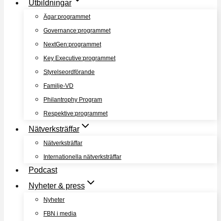
Utbildningar
Ägar:programmet
Governance:programmet
NextGen:programmet
Key Executive:programmet
Styrelseordförande
Familje-VD
Philantrophy Program
Respektive:programmet
Nätverksträffar
Nätverksträffar
Internationella nätverksträffar
Podcast
Nyheter & press
Nyheter
FBN i media