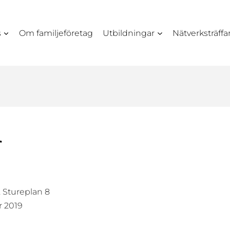
s
Om familjeföretag
Utbildningar
Nätverksträffa
r
 Stureplan 8
r 2019