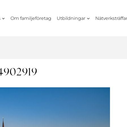
s
Om familjeföretag
Utbildningar
Nätverksträffa
-4902919