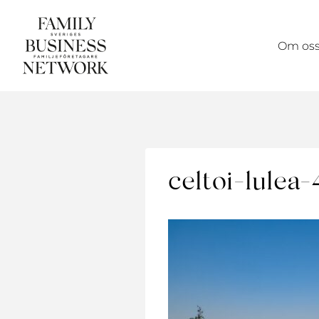
Skip
to
Om os
content
celtoi-lulea