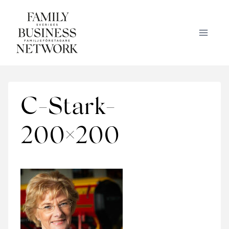
Skip
to
content
C-Stark-
200×200