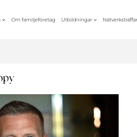
s
Om familjeföretag
Utbildningar
Nätverksträffa
opy