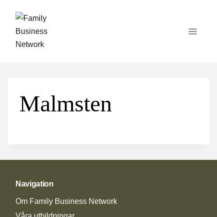
Skip
to
content
Malmsten
Navigation
Om Family Business Network
Våra utbildningar