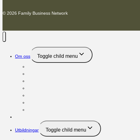
© 2026 Family Business Network
Toggle child menu
Om oss
Family Business Network
FBN International
Next Gen
Möt FBNs vd
Möt FBNs medlemmar
Vänner
Kontakt
Om familjeföretag
Toggle child menu
Utbildningar