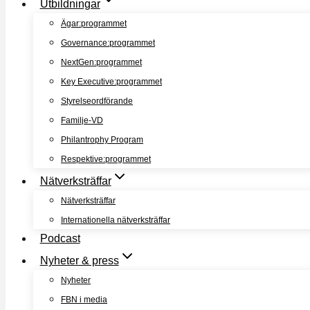
Utbildningar
Ägar:programmet
Governance:programmet
NextGen:programmet
Key Executive:programmet
Styrelseordförande
Familje-VD
Philantrophy Program
Respektive:programmet
Nätverksträffar
Nätverksträffar
Internationella nätverksträffar
Podcast
Nyheter & press
Nyheter
FBN i media