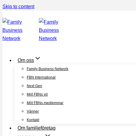
Skip to content
Om oss
Family Business Network
FBN International
Next Gen
Möt FBNs vd
Möt FBNs medlemmar
Vänner
Kontakt
Om familjeföretag