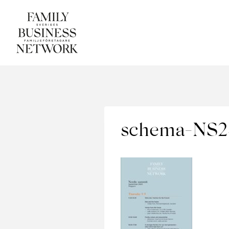
Skip
to
content
schema-NS2