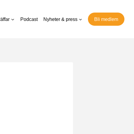
äffar
Podcast
Nyheter & press
Bli medlem