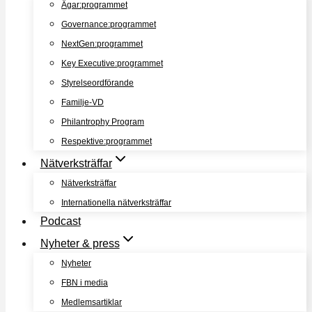
Ägar:programmet
Governance:programmet
NextGen:programmet
Key Executive:programmet
Styrelseordförande
Familje-VD
Philantrophy Program
Respektive:programmet
Nätverksträffar
Nätverksträffar
Internationella nätverksträffar
Podcast
Nyheter & press
Nyheter
FBN i media
Medlemsartiklar