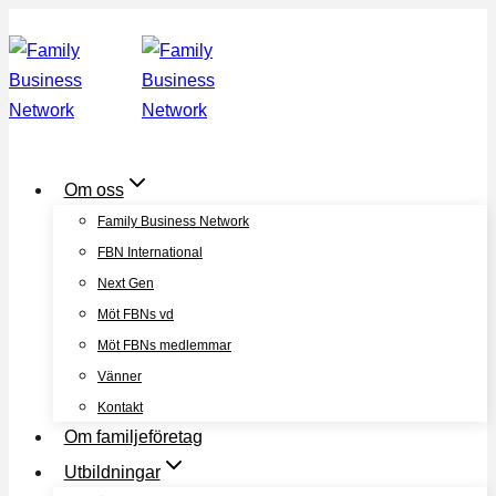
Skip
to
content
Om oss
Family Business Network
FBN International
Next Gen
Möt FBNs vd
Möt FBNs medlemmar
Vänner
Kontakt
Om familjeföretag
Utbildningar