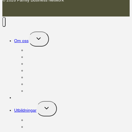
Toggle
Om oss
child
menu
Family Business Network
FBN International
Next Gen
Möt FBNs vd
Möt FBNs medlemmar
Vänner
Kontakt
Om familjeföretag
Toggle
Utbildningar
child
menu
Ägar:programmet
Governance:programmet