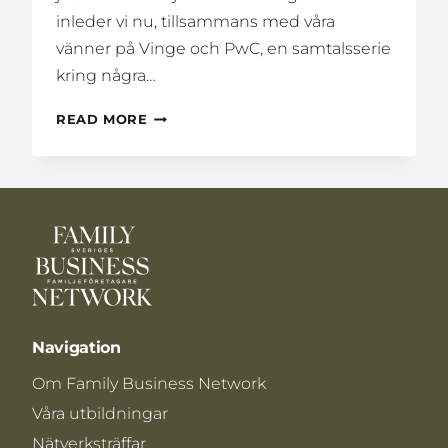
inleder vi nu, tillsammans med våra
vänner på Vinge och PwC, en samtalsserie
kring några…
ERSÄTTNINGAR.
READ MORE
KOMPLEXA
GOVERNANCEFRÅGOR
MED
FBN,
PWC
OCH
VINGE
Navigation
Om Family Business Network
Våra utbildningar
Nätverksträffar